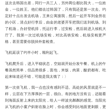
这次去韩国出差，同行一共三人，另外两位都比我大，一位姓
金，一位姓王。他们都去过韩国了，只有我还是第一次去。约
定好十点出发去机场，王来公寓接我，然后一起开车到金所在
的小区，清点好行李后，由金的老婆开车把我们送到机场。到
了机场，办好登机排，托运行李，过安检，然后就进入候机大
厅了。我第一次过机场安检，对比高铁安检，机场安检更严
格，甚至需要你脱掉外套检查。
飞机延误了约半小时，顺利起飞。
飞机爬升后，进入平稳状态，空姐就开始分发午餐。机上的午
餐虽然简单，但品类很多，面包，米饭，肉菜，酸奶都有。吃
起来味道还不错，可能是我太饿了：〉
第一次坐飞机，我一点也没有感到不适。高处的风景就是不一
样，云层在下方厚厚的一层，很白。有的地方没有云，还能看
到海面反射上来的太阳光，给人一样波光粼粼的感觉。当阳光
从飞机的小窗户斜射在脸上时，你会感受到比地面更刺眼，更