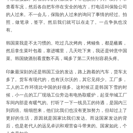
查看车况，然后各自把车停在安全的地方，打电话叫保险公司
的人过来。不一会儿，保险的人过来的询问了事情的经过。拍
照，做笔录，签字。然后我们就可以在走了。一点争执也没
有。
韩国菜我是不太习惯的。吃过几次烤肉，烤鳗鱼，都是蘸酱，
然后拿生菜叶包着，塞进嘴里，几天吃下来，我还是钟意中国
菜。韩国烧酒别看度数不高，喝多了第二天特别容易头疼。
印象最深刻的还是韩国工业的发达，路上跑着的汽车，货车太
多了。货车有现代的，也有沃尔沃的，其它见得少。工厂多，
工人的工作环境比中国的好很多。这时候正是韩国下雪的时
候，小一点的工厂现场工位旁边有电热取暖炉，起亚华城工厂
车间内部是有暖气的。打听了一下一线员工的待遇，是国内三
到四倍。细细想来，他们比我们也没有更加努力，但却过上了
更好的生活，原因就是国家比我们发达。而这国家发达的背
后，也是老代人的远见卓识和艰苦奋斗带来的。国家如此，个