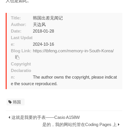
人也是如此。
Title:
韩国出差见闻记
Author:
天边风
Date:
2018-01-28
Last Updat
e:
2024-10-16
Blog Link:
https://tbfeng.com/memory-in-South-Korea/
Copyright
Declaratio
n:
The author owns the copyright, please indicat
e the source reproduced.
韩国
这就是我要的手表——Casio A158W
是的，我的网站托管在Coding Pages 上