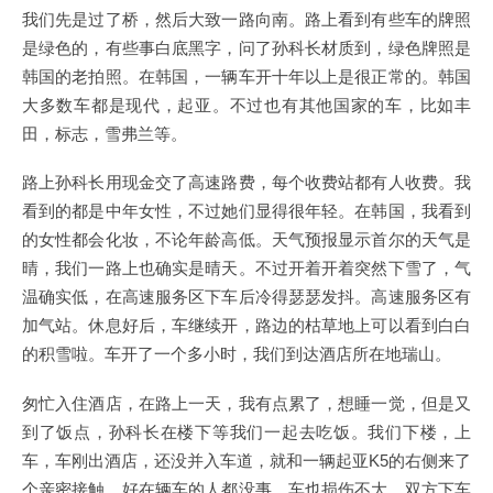
我们先是过了桥，然后大致一路向南。路上看到有些车的牌照
是绿色的，有些事白底黑字，问了孙科长材质到，绿色牌照是
韩国的老拍照。在韩国，一辆车开十年以上是很正常的。韩国
大多数车都是现代，起亚。不过也有其他国家的车，比如丰
田，标志，雪弗兰等。
路上孙科长用现金交了高速路费，每个收费站都有人收费。我
看到的都是中年女性，不过她们显得很年轻。在韩国，我看到
的女性都会化妆，不论年龄高低。天气预报显示首尔的天气是
晴，我们一路上也确实是晴天。不过开着开着突然下雪了，气
温确实低，在高速服务区下车后冷得瑟瑟发抖。高速服务区有
加气站。休息好后，车继续开，路边的枯草地上可以看到白白
的积雪啦。车开了一个多小时，我们到达酒店所在地瑞山。
匆忙入住酒店，在路上一天，我有点累了，想睡一觉，但是又
到了饭点，孙科长在楼下等我们一起去吃饭。我们下楼，上
车，车刚出酒店，还没并入车道，就和一辆起亚K5的右侧来了
个亲密接触。好在辆车的人都没事，车也损伤不大。双方下车